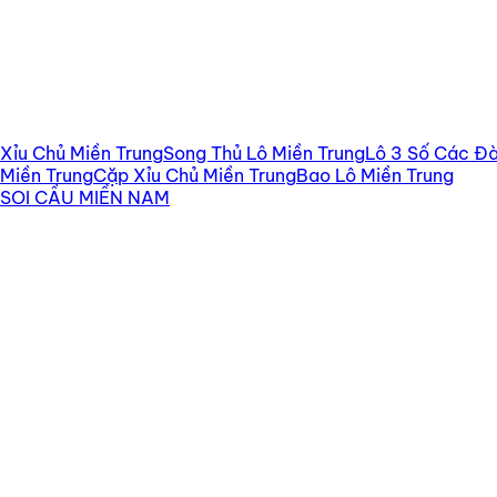
Xỉu Chủ Miền Trung
Song Thủ Lô Miền Trung
Lô 3 Số Các Đà
Miền Trung
Cặp Xỉu Chủ Miền Trung
Bao Lô Miền Trung
SOI CẦU MIỀN NAM