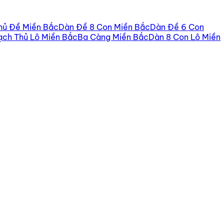
hủ Đề Miền Bắc
Dàn Đề 8 Con Miền Bắc
Dàn Đề 6 Con
ạch Thủ Lô Miền Bắc
Ba Càng Miền Bắc
Dàn 8 Con Lô Miền