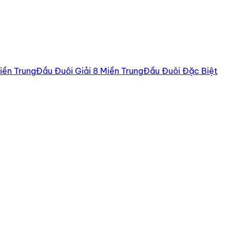
iền Trung
Đầu Đuôi Giải 8 Miền Trung
Đầu Đuôi Đặc Biệt