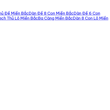
hủ Đề Miền Bắc
Dàn Đề 8 Con Miền Bắc
Dàn Đề 6 Con
ạch Thủ Lô Miền Bắc
Ba Càng Miền Bắc
Dàn 8 Con Lô Miền