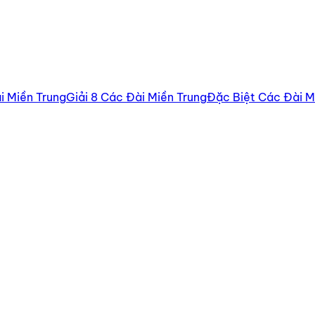
i Miền Trung
Giải 8 Các Đài Miền Trung
Đặc Biệt Các Đài M